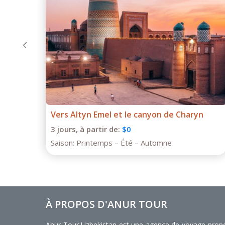
Vers Altyn Emel et le canyon de Charyn
3 jours,
à partir de:
$0
Saison:
Printemps – Été – Automne
À PROPOS D'ANUR TOUR
Anur Tour Uzbekistan est une agence de voyage propos