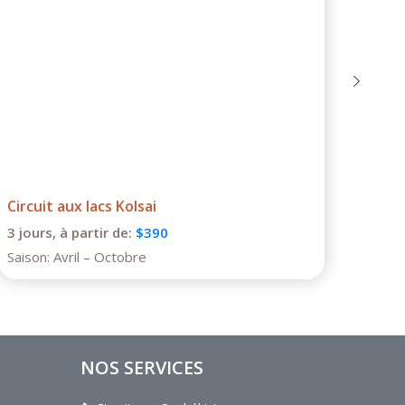
Circuit aux lacs Kolsai
Rése
3 jours,
à partir de:
$390
7 jou
Saison:
Avril – Octobre
Saiso
NOS SERVICES