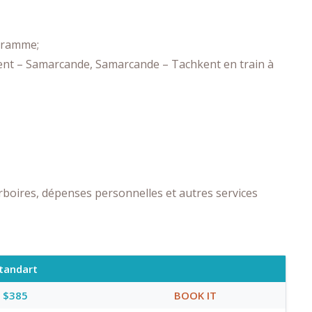
ogramme;
kent – ​​Samarcande, Samarcande – Tachkent en train à
boires, dépenses personnelles et autres services
tandart
$385
BOOK IT