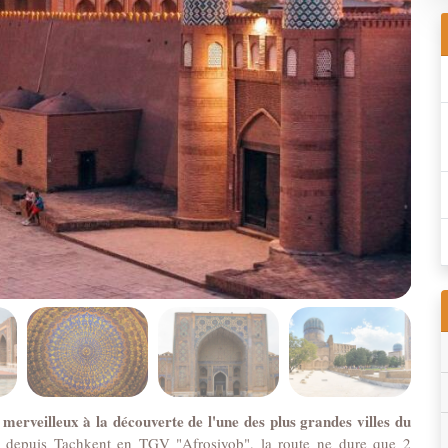
erveilleux à la découverte de l'une des plus grandes villes du
tour depuis Tachkent en TGV "Afrosiyob", la route ne dure que 2