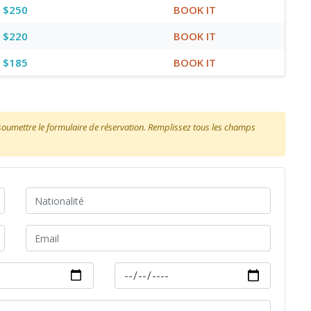
$250
BOOK IT
$220
BOOK IT
$185
BOOK IT
 soumettre le formulaire de réservation. Remplissez tous les champs