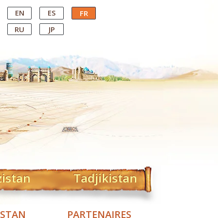
EN
ES
FR
RU
JP
zistan
Tadjikistan
ISTAN
PARTENAIRES