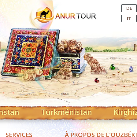
Central Asian Tour Operator
DE
IT
hstan
Turkménistan
Kirghi
SERVICES
À PROPOS DE L'OUZBÉK