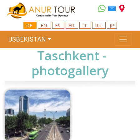
DE
EN
ES
FR
IT
RU
JP
USBEKISTAN
Taschkent -
photogallery