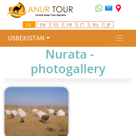
DE
EN
ES
FR
IT
RU
JP
USBEKISTAN
Nurata -
photogallery