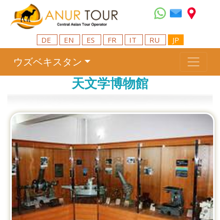
DE
EN
ES
FR
IT
RU
JP
ウズベキスタン
天文学博物館