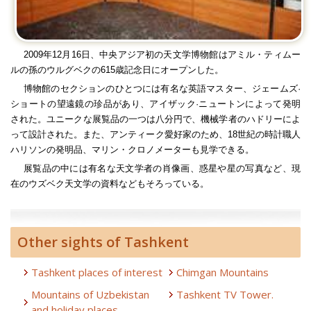
2009
年
12
月
16
日、中央アジア初の天文学博物館はアミル・ティムー
ルの孫のウルグベクの
615
歳記念日にオープンした。
博物館のセクションのひとつには有名な英語マスター、ジェームズ·
ショートの望遠鏡の珍品があり、アイザック·ニュートンによって発明
された。ユニークな展覧品の一つは八分円で、機械学者のハドリーによ
って設計された。また、アンティーク愛好家のため、
18
世紀の時計職人
ハリソンの発明品、マリン・クロノメーターも見学できる。
展覧品の中には有名な天文学者の肖像画、惑星や星の写真など、現
在のウズベク天文学の資料などもそろっている。
Other sights of Tashkent
Tashkent places of interest
Chimgan Mountains
Mountains of Uzbekistan
Tashkent TV Tower.
and holiday places