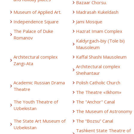
Bazaar Chorsu.
Museum of Applied Art.
Madrasah Kukeldash
Independence Square
Jami Mosque
The Palace of Duke
Hazrat Imam Complex
Romanov
Kaldyrgach-biy (Tole bi)
Mausoleum
Architectural complex
Kaffal Shashi Mausoleum
Zangi-Ata
Architectural complex
Sheihantaur
Academic Russian Drama
Polish Catholic Church
Theatre
The Theatre «Ilkhom»
The Youth Theatre of
The "Anchor" Canal
Uzbekistan
The Museum of Astronomy
The State Art Museum of
The “Bozsu” Canal
Uzbekistan
Tashkent State Theatre of