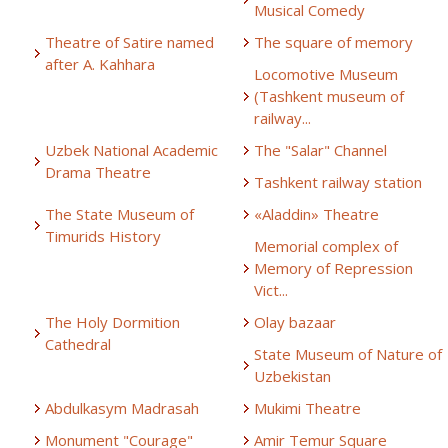
Musical Comedy
Theatre of Satire named
The square of memory
after A. Kahhara
Locomotive Museum
(Tashkent museum of
railway...
Uzbek National Academic
The "Salar" Channel
Drama Theatre
Tashkent railway station
The State Museum of
«Aladdin» Theatre
Timurids History
Memorial complex of
Memory of Repression
Vict...
The Holy Dormition
Olay bazaar
Cathedral
State Museum of Nature of
Uzbekistan
Abdulkasym Madrasah
Mukimi Theatre
Monument "Courage"
Amir Temur Square