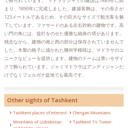
1883
で飾られています。
マドラサジャミの建設は
年に始
1890
まり、
年に完成しました。建築装飾は、その長さが
123
メートルであるため、その巨大なサイズで観光客を魅
了しています。ファサードのある左右対称の建物です。高
い門の角には、提灯をのせた優雅な細身の塔があります。
残念ながら、建物の南と西の部分は保存されていませんで
した。木製の格子に描かれた幾何学模様は、マドラサのユ
ニークなビューを提供します。建物のドームは青いモザイ
クで飾られています。ジャミマドラサはアンディジャンだ
けでなくフェルガナ盆地でも最高です。
Other sights of Tashkent
Tashkent places of interest
Chimgan Mountains
Mountains of Uzbekistan
Tashkent TV Tower.