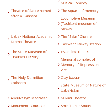
Musical Comedy
Theatre of Satire named
The square of memory
after A. Kahhara
Locomotive Museum
(Tashkent museum of
railway...
Uzbek National Academic
The "Salar" Channel
Drama Theatre
Tashkent railway station
The State Museum of
«Aladdin» Theatre
Timurids History
Memorial complex of
Memory of Repression
Vict...
The Holy Dormition
Olay bazaar
Cathedral
State Museum of Nature of
Uzbekistan
Abdulkasym Madrasah
Mukimi Theatre
Monument "Courage"
Amir Temur Square