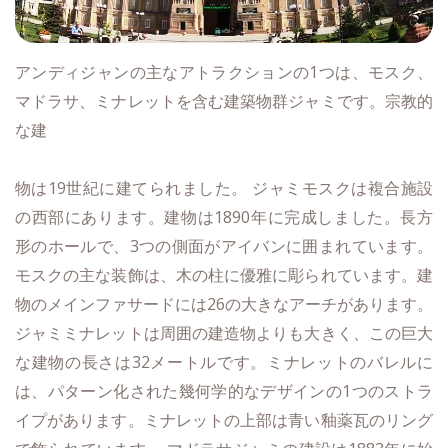
1
アンディジャンの主なアトラクションの
つは、モスク、
マドラサ、ミナレットを含む建築物群ジャミです。宗教的
な建
19
物は
世紀に建てられました。
ジャミモスクは複合施設
1890
の西部にあります。建物は
年に完成しました。長方
3
形のホールで、
つの側面がアイバンに囲まれています。
モスクの主な装飾は、木の柱に優雅に彫られています。建
26
物のメインファサードには
の大きなアーチがあります。
ジャミミナレットは周囲の建造物よりも大きく、この巨大
32
な建物の長さは
メートルです。ミナレットのバレルに
1
は、パターン化された幾何学的なデザインの
つのストラ
イプがあります。ミナレットの上部は青い釉薬瓦のリング