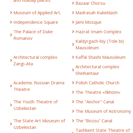
and holiday places
Bazaar Chorsu.
Museum of Applied Art.
Madrasah Kukeldash
Independence Square
Jami Mosque
The Palace of Duke
Hazrat Imam Complex
Romanov
Kaldyrgach-biy (Tole bi)
Mausoleum
Architectural complex
Kaffal Shashi Mausoleum
Zangi-Ata
Architectural complex
Sheihantaur
Academic Russian Drama
Polish Catholic Church
Theatre
The Theatre «Ilkhom»
The Youth Theatre of
The "Anchor" Canal
Uzbekistan
The Museum of Astronomy
The State Art Museum of
The “Bozsu” Canal
Uzbekistan
Tashkent State Theatre of