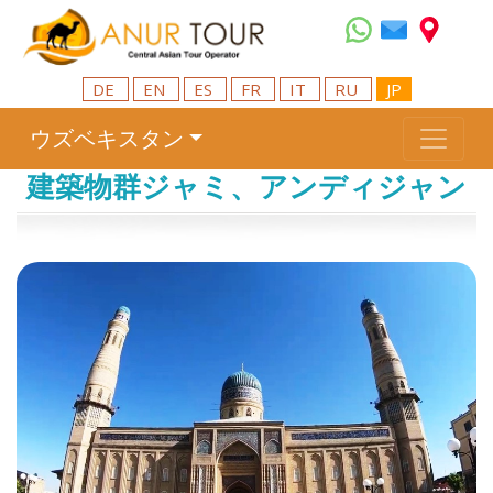
DE
EN
ES
FR
IT
RU
JP
ウズベキスタン
建築物群ジャミ、アンディジャン