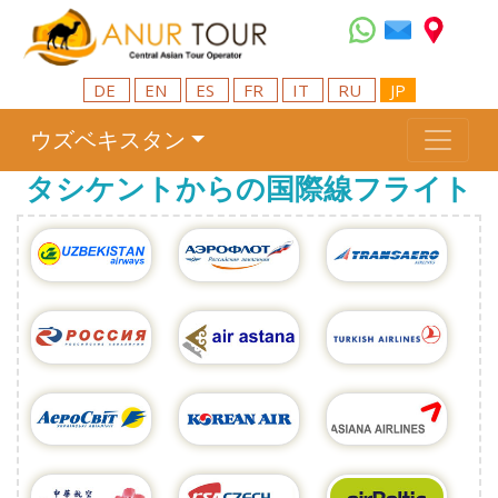
DE
EN
ES
FR
IT
RU
JP
ウズベキスタン
タシケントからの国際線フライト