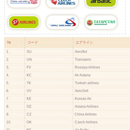
№
コード
エアライン
1.
SU
Aeroflot
2.
UN
Transaero
3.
FV
Rossiya Airlines
4.
KC
Air Astana
5.
TK
Turkish airlines
6.
VV
AeroSvit
7.
KE
Korean Air
8.
OZ
Asiana Airlines
9.
CZ
China Airlines
10.
OK
Czech Airlines