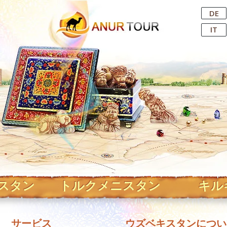
Central Asian Tour Operator
DE
IT
スタン
トルクメニスタン
キル
サービス
ウズベキスタンについ