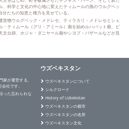
ル、科学と文化の中心地に変えたティムールの孫のウルグベッ
自分たちの知恵と権力を
見せている
。
建造物ウルグベック・メドレセ、ティラカリ・メドレセとシェ
ル・ティムール（グリ・アミール）廟を始めルハバット廟、ビ
天文台跡、ホジャ・ダニヤール廟やシヨブ・バザールなどが見
ウズベキスタン
旅行専門家が運営する、
ウズベキスタンについて
行会社です。
シルクロード
沿った忘れられな
History of Uzbekistan
ウズベキスタンの都市
ウズベキスタンの名所
ウズベキスタン文化