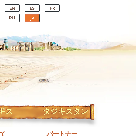
EN
ES
FR
RU
JP
ギス
タジキスタン
て
パートナー