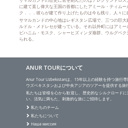
に建て直し偉大な王国の首都にしたアミール・ティムー
ク．．．彼らが建て作り上げたものは今も残り、人々に
サマルカンドの中心地はレギスタン広場で、三つの巨大
ルドル・メドレセが建っている。それ以外町にはアミー
ビハニム・モスク、シャーヒズィンダ廟群、ウルグベク
られる。
ANUR TOURについて
Anur Tour Uzbekistanは、15年以上の経験を持つ
ウズベキスタンおよび中央アジアのツアーを提供する旅
私たちは皆様を心から歓迎し、歴史的なシルクロードに
い、活気に満ちた、刺激的な旅にご招待します。
私たちのチーム
私たちについて
Наша миссия