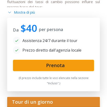
fluttuazioni dei tassi di cambio possono influire sul
prezzo base del tour;
Mostra di più
- Tutte le modifiche all'itinerario principale devono
essere concordate, le modifiche ai voli o gli orari di
partenza/arrivo dei voli internazionali e pre-confermate
$40
per persona
dai turisti;
Da
- Anur tour non è responsabile per le circostanze di
Assistenza 24/7 durante il tour
forza maggiore (condizioni meteorologiche durante il
tour, lavori di riparazione e restauro su alcune sezioni di
Prezzo diretto dall'agenzia locale
strade, restrizioni statali).
Prenota
(Il prezzo include tutte le voci elencate nella sezione
"Incluso".)
Tour di un giorno