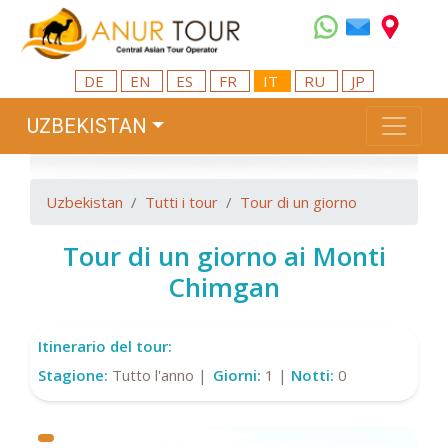
DE
EN
ES
FR
IT
RU
JP
UZBEKISTAN
Uzbekistan
Tutti i tour
Tour di un giorno
Tour di un giorno ai Monti
Chimgan
Itinerario del tour:
Stagione:
Tutto l'anno |
Giorni:
1 |
Notti:
0