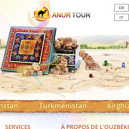
Central Asian Tour Operator
DE
IT
hstan
Turkménistan
Kirghi
SERVICES
À PROPOS DE L'OUZBÉK