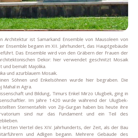
en Architektur ist Samarkand Ensemble von Mausoleen von
ser Ensemble begann im XII. Jahrhundert, das Hauptgebäude
geführt. Das Ensemble wird von den Gräbern der Frauen der
architektonischen Dekor: hier verwendet geschnitzt Mosaik
t und bemalt Majolika.
lika und azurblauem Mosaik.
einen Söhnen und Enkelsöhnen wurde hier begraben. Die
Mahal in Agra.
ssenschaft und Bildung, Timurs Enkel Mirzo Ulugbek, ging in
senschaftler. Im Jahre 1420 wurde während der Ulugbek-
ellten Sternentafeln von Ziji-Gurgan haben bis heute ihre
ervatorium sind nur das Fundament und ein Teil des
eblieben.
tzten Viertel des XIV. Jahrhunderts, der Zeit, als der Bau
ilitärführern und Adligen begann. Mehrere Gebäude des