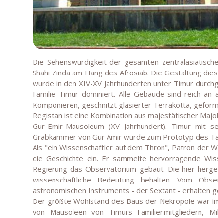
Die Sehenswürdigkeit der gesamten zentralasiatisch
Shahi Zinda am Hang des Afrosiab. Die Gestaltung die
wurde in den XIV-XV Jahrhunderten unter Timur durch
Familie Timur dominiert. Alle Gebäude sind reich an 
Komponieren, geschnitzt glasierter Terrakotta, geform
Registan ist eine Kombination aus majestätischer Majo
Gur-Emir-Mausoleum (XV Jahrhundert). Timur mit s
Grabkammer von Gur Amir wurde zum Prototyp des Taj 
Als "ein Wissenschaftler auf dem Thron", Patron der Wi
die Geschichte ein. Er sammelte hervorragende Wis
Regierung das Observatorium gebaut. Die hier hergest
wissenschaftliche Bedeutung behalten. Vom Obs
astronomischen Instruments - der Sextant - erhalten g
Der größte Wohlstand des Baus der Nekropole war im le
von Mausoleen von Timurs Familienmitgliedern, M