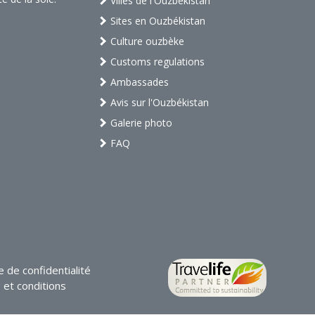
Villes de l'Ouzbékistan
Sites en Ouzbékistan
Culture ouzbèke
Customs regulations
Ambassades
Avis sur l'Ouzbékistan
Galerie photo
FAQ
e de confidentialité
et conditions