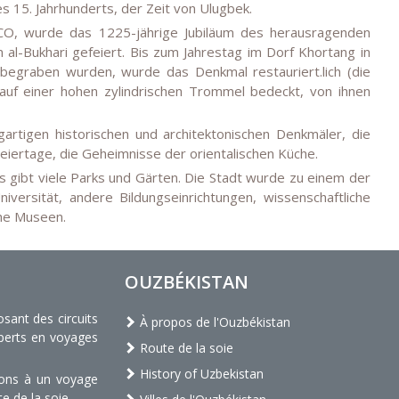
s 15. Jahrhunderts, der Zeit von Ulugbek.
SCO, wurde das 1225-jährige Jubiläum des herausragenden
l-Bukhari gefeiert. Bis zum Jahrestag im Dorf Khortang in
egraben wurden, wurde das Denkmal restauriert.lich (die
 auf einer hohen zylindrischen Trommel bedeckt, von ihnen
artigen historischen und architektonischen Denkmäler, die
iertage, die Geheimnisse der orientalischen Küche.
 gibt viele Parks und Gärten. Die Stadt wurde zu einem der
iversität, andere Bildungseinrichtungen, wissenschaftliche
che Museen.
OUZBÉKISTAN
ant des circuits
À propos de l'Ouzbékistan
xperts en voyages
Route de la soie
History of Uzbekistan
tons à un voyage
te de la soie.