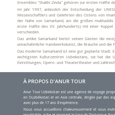
Ensembles "Shakhi-Zinda" gehören zur ersten Hälfte de
Im Jahr 1997, anlässlich der Entscheidung der UNE
Wissenschaftlers und Gelehrten des Ostens von Imam a
der Nähe von Samarkand, wo die großen mukhaddis b
erste Hälfte des XV. Jahrhunderts) mit einer Kuppel
verschieden.
Das antike Samarkand bietet seinen Gästen die einzig
unnachahmliche Handwerkskunst, die Bräuche und die Fe
Das moderne Samarkand ist eine gut geplante Stadt. Es
wichtigsten Kulturzentren Usbekistans, sie hat die Un
Einrichtungen, Opern- und Theatertheater und zahlrei
À PROPOS D'ANUR TOUR
Anur Tour Uzbekistan est une agence de voyage propos
en Ouzbékistan et en Asie centrale, dirigée par des e
avec plus de 17 ans d'expérience.
Nous vous accueillons chaleureusement et vous invi
inoubliable, riche et inspirant le long de l'historique Rou