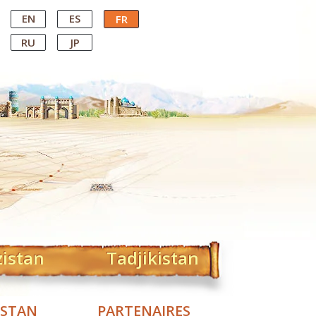
EN
ES
FR
RU
JP
zistan
Tadjikistan
ISTAN
PARTENAIRES