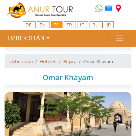
DE
EN
ES
FR
IT
RU
JP
UZBEKISTÁN
Uzbekistán
Hoteles
Bujara
Omar Khayam
Omar Khayam