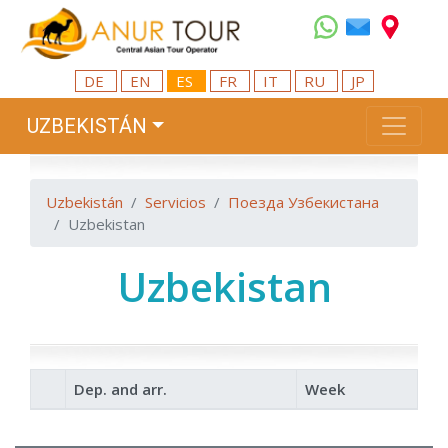
DE
EN
ES
FR
IT
RU
JP
UZBEKISTÁN
Uzbekistán
Servicios
Поезда Узбекистана
Uzbekistan
Uzbekistan
Dep. and arr.
Week